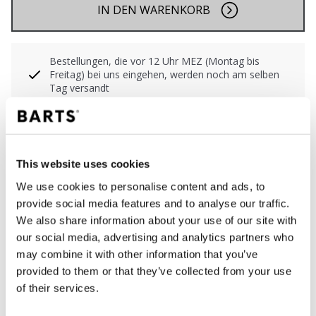
IN DEN WARENKORB
Bestellungen, die vor 12 Uhr MEZ (Montag bis
Freitag) bei uns eingehen, werden noch am selben
Tag versandt
Kostenlose Lieferung für Bestellungen über 50€
innerhalb Deutschland
30 Tage Rückgaberecht
This website uses cookies
We use cookies to personalise content and ads, to
BESCHREIBUNG
provide social media features and to analyse our traffic.
We also share information about your use of our site with
Sportliches Bikini-Oberteil im Zickzack-Print
our social media, advertising and analytics partners who
68% recyceltes Polyamid/Nylon
may combine it with other information that you’ve
Herausnehmbare Polsterung
provided to them or that they’ve collected from your use
Dünne, verstellbare Schultergurte
of their services.
Kombiniere es mit deinem Lieblings-Bikinihöschen