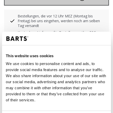
Bestellungen, die vor 12 Uhr MEZ (Montag bis
Freitag) bei uns eingehen, werden noch am selben
Tag versandt
Kostenlose Lieferung für Bestellungen über 50€
innerhalb Deutschland
30 Tage Rückgaberecht
This website uses cookies
We use cookies to personalise content and ads, to
BESCHREIBUNG
provide social media features and to analyse our traffic.
We also share information about your use of our site with
Bikinihose mit mittelhoher Taille
our social media, advertising and analytics partners who
91% Polyamid/Nylon
may combine it with other information that you’ve
Normales Bein
provided to them or that they’ve collected from your use
Vollständige Abdeckung des Gesäßes
of their services.
Ausgefallenes Detail mit Raffungen in den
Seitennähten