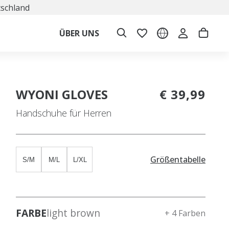
tschland
ÜBER UNS
WYONI GLOVES
€ 39,99
Handschuhe für Herren
Größentabelle
S/M
M/L
L/XL
FARBE
light brown
+ 4 Farben