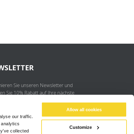
WSLETTER
ieren Sie unseren Newsletter und
ten Sie 10% Rabatt auf Ihre nächste
llung
Allow all cookies
yse our traffic.
OK
 analytics
Customize
y’ve collected
Ich stimme der
Datenschutzerklärung
.