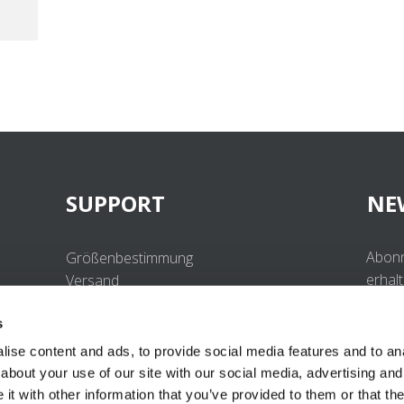
SUPPORT
NE
Abonn
Größenbestimmung
erhal
Versand
Beste
Retouren
s
Häufig gestellte Fragen
Kontakt
ise content and ads, to provide social media features and to anal
UV-Schutzstandard
about your use of our site with our social media, advertising and
B2B Portal Login
t with other information that you’ve provided to them or that the