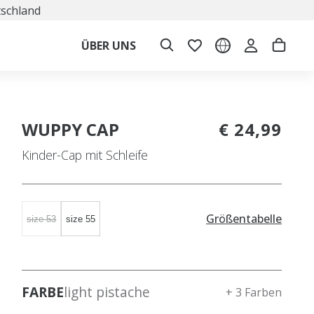
tschland
ÜBER UNS
WUPPY CAP
€ 24,99
Kinder-Cap mit Schleife
Größentabelle
size 53
size 55
FARBE
light pistache
+ 3 Farben