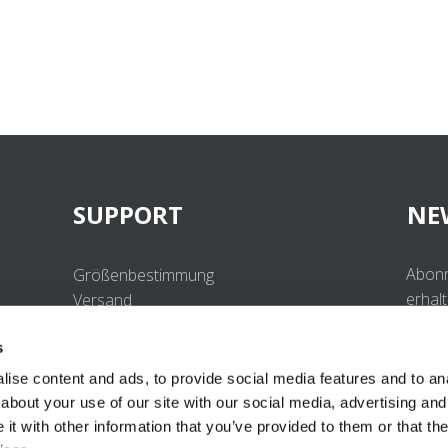
SUPPORT
NE
Abonn
Größenbestimmung
erhal
Versand
Beste
Retouren
s
Häufig gestellte Fragen
Kontakt
ise content and ads, to provide social media features and to anal
UV-Schutzstandard
about your use of our site with our social media, advertising and
B2B Portal Login
t with other information that you’ve provided to them or that the