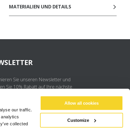
MATERIALIEN UND DETAILS
WSLETTER
ieren Sie unseren Newsletter und
ten Sie 10% Rabatt auf Ihre nächste
llung
Allow all cookies
yse our traffic.
OK
 analytics
Customize
y’ve collected
Ich stimme der
Datenschutzerklärung
.