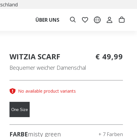
tschland
ÜBER UNS
WITZIA SCARF
€ 49,99
Bequemer weicher Damenschal
No available product variants
One Size
FARBE
misty green
+ 7 Farben