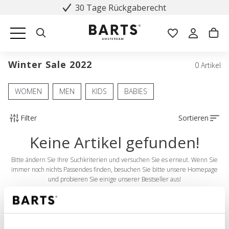
30 Tage Rückgaberecht
Winter Sale 2022
0 Artikel
WOMEN
MEN
KIDS
BABIES
Filter
Sortieren
Keine Artikel gefunden!
Bitte ändern Sie Ihre Suchkriterien und versuchen Sie es erneut. Wenn Sie
immer noch nichts Passendes finden, besuchen Sie bitte unsere Homepage
und probieren Sie einige unserer Bestseller aus!
SHOP