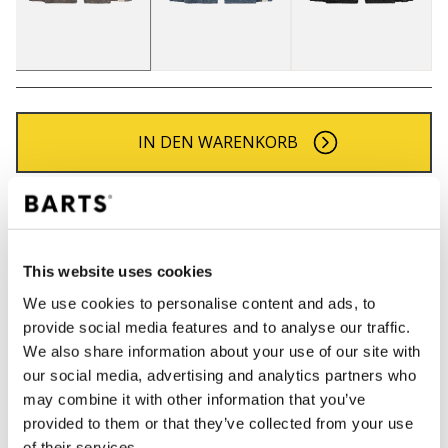
IN DEN WARENKORB
Bestellungen, die vor 12 Uhr MEZ (Montag bis
Freitag) bei uns eingehen, werden noch am selben
Tag versandt
This website uses cookies
Kostenlose Lieferung für Bestellungen über 50€
innerhalb Deutschland
We use cookies to personalise content and ads, to
provide social media features and to analyse our traffic.
30 Tage Rückgaberecht
We also share information about your use of our site with
our social media, advertising and analytics partners who
may combine it with other information that you’ve
BESCHREIBUNG
provided to them or that they’ve collected from your use
of their services.