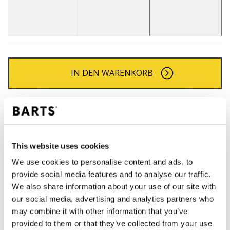
IN DEN WARENKORB
Bestellungen, die vor 12 Uhr MEZ (Montag bis
Freitag) bei uns eingehen, werden noch am selben
Tag versandt
Kostenlose Lieferung für Bestellungen über 50€
This website uses cookies
innerhalb Deutschland
We use cookies to personalise content and ads, to
30 Tage Rückgaberecht
provide social media features and to analyse our traffic.
We also share information about your use of our site with
our social media, advertising and analytics partners who
BESCHREIBUNG
may combine it with other information that you’ve
provided to them or that they’ve collected from your use