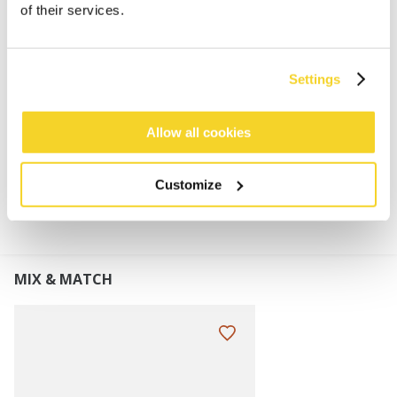
Melange-Mütze für Herren
of their services.
Sehr weich und dehnbar
Übergangspassung
Perfekt kombinierbar mit dem Willian Scarf
Settings
Höhe des Umschlags: 8 cm
Allow all cookies
MATERIALIEN UND DETAILS
Customize
MIX & MATCH