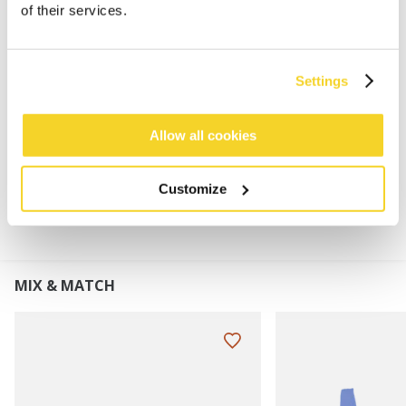
Gehäkeltes Haarband in V-Form
of their services.
100% Baumwolle
Handgehäkelt; Komplett von Hand gefertigt
Mit Kordelverschluss zum Binden in der richtigen
Settings
Größe
Allow all cookies
MATERIALIEN UND DETAILS
Customize
MIX & MATCH