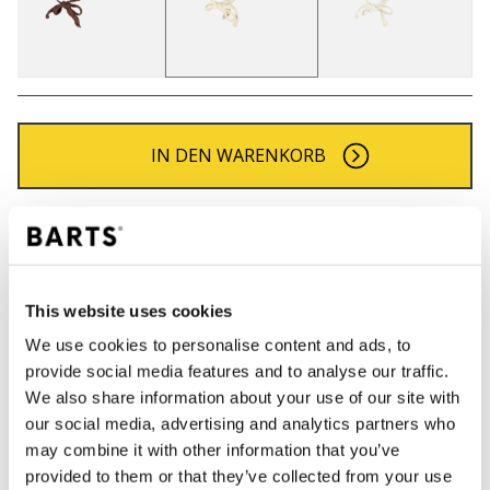
IN DEN WARENKORB
Bestellungen, die vor 12 Uhr MEZ (Montag bis
Freitag) bei uns eingehen, werden noch am selben
Tag versandt
Kostenlose Lieferung für Bestellungen über 50€
This website uses cookies
innerhalb Deutschland
We use cookies to personalise content and ads, to
30 Tage Rückgaberecht
provide social media features and to analyse our traffic.
We also share information about your use of our site with
our social media, advertising and analytics partners who
BESCHREIBUNG
may combine it with other information that you’ve
provided to them or that they’ve collected from your use