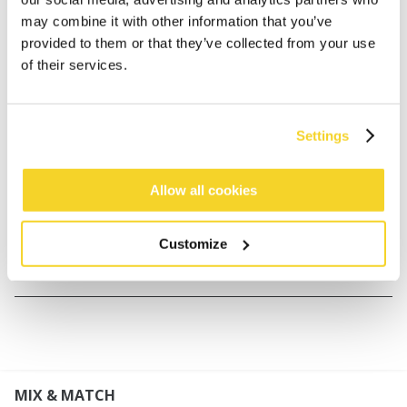
30 Tage Rückgaberecht
may combine it with other information that you’ve
provided to them or that they’ve collected from your use
of their services.
BESCHREIBUNG
Gehäkeltes Haarband
Settings
100% Baumwolle
Handgehäkelt; Komplett von Hand gefertigt
Mit Kordelverschluss zum Binden in der richtigen
Allow all cookies
Größe
Customize
MATERIALIEN UND DETAILS
MIX & MATCH