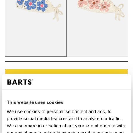
IN DEN WARENKORB
Bestellungen, die vor 12 Uhr MEZ (Montag bis
This website uses cookies
Freitag) bei uns eingehen, werden noch am selben
Tag versandt
We use cookies to personalise content and ads, to
Kostenlose Lieferung für Bestellungen über 50€
provide social media features and to analyse our traffic.
innerhalb Deutschland
We also share information about your use of our site with
our social media, advertising and analytics partners who