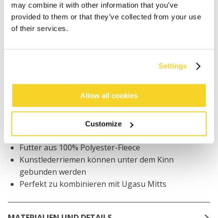
may combine it with other information that you’ve
Bestellungen, die vor 12 Uhr MEZ (Montag bis
Freitag) bei uns eingehen, werden noch am selben
provided to them or that they’ve collected from your use
Tag versandt
of their services.
Kostenlose Lieferung für Bestellungen über 50€
innerhalb Deutschland
30 Tage Rückgaberecht
Settings
Allow all cookies
BESCHREIBUNG
Warme Bomberjacke für Mädchen
Customize
80% Acryl Kunstpelz Material
Futter aus 100% Polyester-Fleece
Kunstlederriemen können unter dem Kinn
gebunden werden
Perfekt zu kombinieren mit Ugasu Mitts
MATERIALIEN UND DETAILS