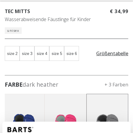
TEC MITTS
€ 34,99
Wasserabweisende Fäustlinge für Kinder
unisex
Größentabelle
size 2
size 3
size 4
size 5
size 6
FARBE
dark heather
+ 3 Farben