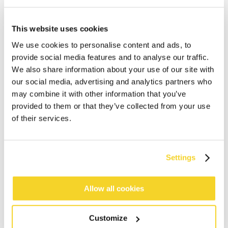
This website uses cookies
We use cookies to personalise content and ads, to
provide social media features and to analyse our traffic.
We also share information about your use of our site with
our social media, advertising and analytics partners who
may combine it with other information that you’ve
IN DEN WARENKORB
provided to them or that they’ve collected from your use
of their services.
Bestellungen, die vor 12 Uhr MEZ (Montag bis
Freitag) bei uns eingehen, werden noch am selben
Tag versandt
Settings
Kostenlose Lieferung für Bestellungen über 50€
innerhalb Deutschland
Allow all cookies
30 Tage Rückgaberecht
Customize