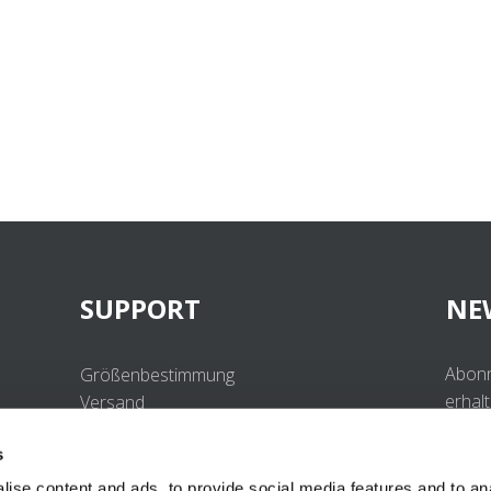
SUPPORT
NE
Abonn
Größenbestimmung
erhal
Versand
Beste
Retouren
s
Häufig gestellte Fragen
Kontakt
ise content and ads, to provide social media features and to anal