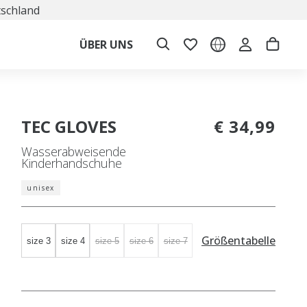
tschland
ÜBER UNS
TEC GLOVES
€ 34,99
Wasserabweisende
Kinderhandschuhe
unisex
Größentabelle
size 3
size 4
size 5
size 6
size 7