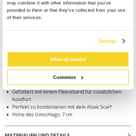
may combine it with other information that you’ve
Bestellungen, die vor 12 Uhr MEZ (Montag bis
Freitag) bei uns eingehen, werden noch am selben
provided to them or that they’ve collected from your use
Tag versandt
of their services.
Kostenlose Lieferung für Bestellungen über 50€
innerhalb Deutschland
30 Tage Rückgaberecht
Settings
Allow all cookies
BESCHREIBUNG
Gestreifte Mütze zum Umschlag
Customize
70% recyceltes Polyester
Gefüttert mit einem Fleeceband für zusätzlichen
Komfort
Perfekt zu kombinieren mit dem Alsek Scarf
Höhe des Umschlags: 7 cm
MATERIALIEN UND DETAILS