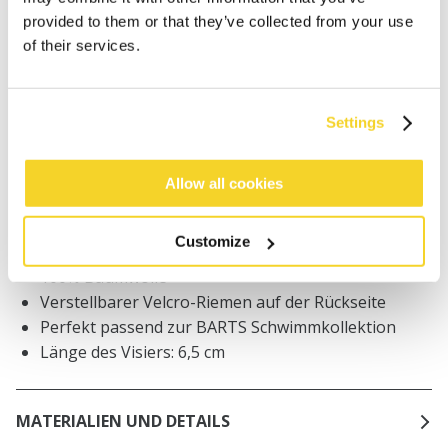
Bestellungen, die vor 12 Uhr MEZ (Montag bis
provided to them or that they’ve collected from your use
Freitag) bei uns eingehen, werden noch am selben
of their services.
Tag versandt
Kostenlose Lieferung für Bestellungen über 50€
innerhalb Deutschland
Settings
30 Tage Rückgaberecht
Allow all cookies
BESCHREIBUNG
Customize
Leichte Sommerkappe
100% Baumwolle
Verstellbarer Velcro-Riemen auf der Rückseite
Perfekt passend zur BARTS Schwimmkollektion
Länge des Visiers: 6,5 cm
MATERIALIEN UND DETAILS