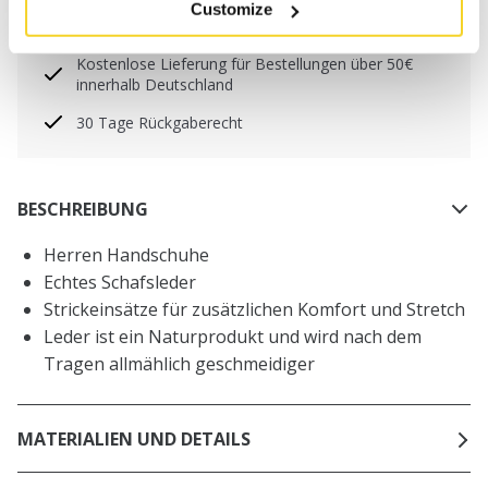
Customize
Freitag) bei uns eingehen, werden noch am selben
Tag versandt
Kostenlose Lieferung für Bestellungen über 50€
innerhalb Deutschland
30 Tage Rückgaberecht
BESCHREIBUNG
Herren Handschuhe
Echtes Schafsleder
Strickeinsätze für zusätzlichen Komfort und Stretch
Leder ist ein Naturprodukt und wird nach dem
Tragen allmählich geschmeidiger
MATERIALIEN UND DETAILS