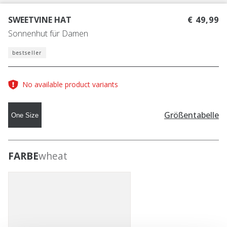
SWEETVINE HAT
€ 49,99
Sonnenhut für Damen
bestseller
No available product variants
Größentabelle
One Size
FARBE
wheat