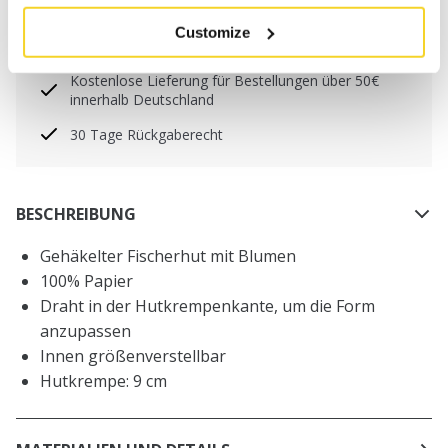
Bestellungen, die vor 12 Uhr MEZ (Montag bis
Customize
Freitag) bei uns eingehen, werden noch am selben
Tag versandt
Kostenlose Lieferung für Bestellungen über 50€
innerhalb Deutschland
30 Tage Rückgaberecht
BESCHREIBUNG
Gehäkelter Fischerhut mit Blumen
100% Papier
Draht in der Hutkrempenkante, um die Form
anzupassen
Innen größenverstellbar
Hutkrempe: 9 cm