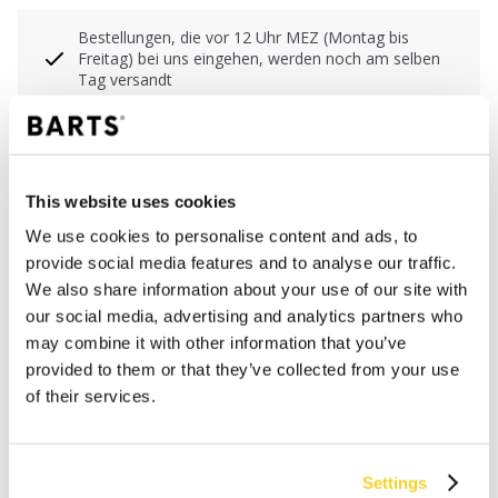
Bestellungen, die vor 12 Uhr MEZ (Montag bis
Freitag) bei uns eingehen, werden noch am selben
Tag versandt
Kostenlose Lieferung für Bestellungen über 50€
innerhalb Deutschland
30 Tage Rückgaberecht
This website uses cookies
We use cookies to personalise content and ads, to
BESCHREIBUNG
provide social media features and to analyse our traffic.
We also share information about your use of our site with
Shopper-Tasche
our social media, advertising and analytics partners who
100% Baumwolle
may combine it with other information that you’ve
Verschluss mit Kordelzug
provided to them or that they’ve collected from your use
35 x 38 x 12 cm (Höhe x Breite x Tiefe)
of their services.
MATERIALIEN UND DETAILS
Settings