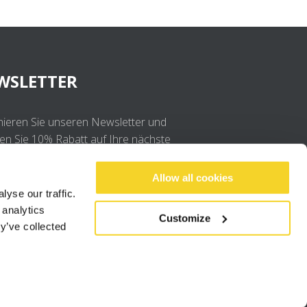
WSLETTER
ieren Sie unseren Newsletter und
ten Sie 10% Rabatt auf Ihre nächste
llung
Allow all cookies
yse our traffic.
OK
 analytics
Customize
y’ve collected
Ich stimme der
Datenschutzerklärung
.