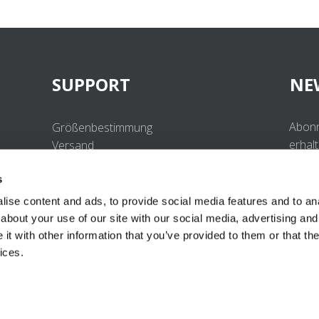
SUPPORT
NE
Abonn
Größenbestimmung
erhal
Versand
Beste
Retouren
s
Häufig gestellte Fragen
Kontakt
ise content and ads, to provide social media features and to anal
UV-Schutzstandard
about your use of our site with our social media, advertising and
B2B Portal Login
t with other information that you’ve provided to them or that the
Datenschutzerklärung
ices.
Terms & Conditions
Produktkonformität