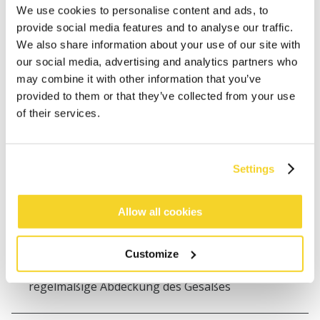
We use cookies to personalise content and ads, to
Kostenlose Lieferung für Bestellungen über 50€
provide social media features and to analyse our traffic.
innerhalb Deutschland
We also share information about your use of our site with
30 Tage Rückgaberecht
our social media, advertising and analytics partners who
may combine it with other information that you’ve
provided to them or that they’ve collected from your use
BESCHREIBUNG
of their services.
Formender Badeanzug mit Twist-Detail auf der
Vorderseite
Settings
71% recyceltes Polyamid/Nylon
Geformte Körbchen
Allow all cookies
Verstellbare Schultergurte
Powernet-Innenfutter vorne und hinten für
Shaping-Effekt
Customize
Hoher Rücken, normal geschnittenes Bein und
regelmäßige Abdeckung des Gesäßes