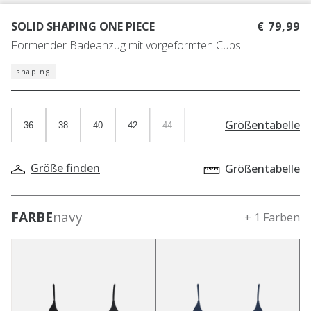
SOLID SHAPING ONE PIECE
€ 79,99
Formender Badeanzug mit vorgeformten Cups
shaping
Größentabelle
36
38
40
42
44
Größe finden
Größentabelle
FARBE
navy
+ 1 Farben