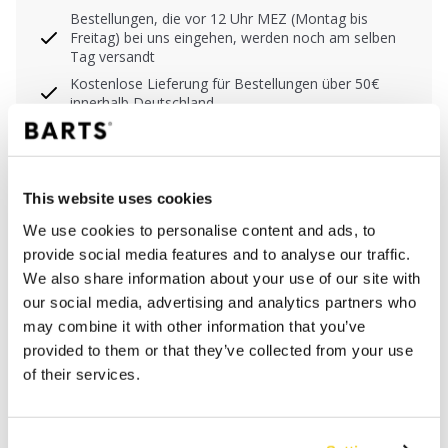
Bestellungen, die vor 12 Uhr MEZ (Montag bis
Freitag) bei uns eingehen, werden noch am selben
Tag versandt
Kostenlose Lieferung für Bestellungen über 50€
innerhalb Deutschland
30 Tage Rückgaberecht
This website uses cookies
BESCHREIBUNG
We use cookies to personalise content and ads, to
provide social media features and to analyse our traffic.
Bikinihose mit mittlerer Höhe in der Taille
We also share information about your use of our site with
71% recyceltes Polyamid/Nylon
our social media, advertising and analytics partners who
Regulär geschnittenes Bein
may combine it with other information that you’ve
Vollständige Abdeckung des Gesäßes
provided to them or that they’ve collected from your use
Ausgefallenes Detail mit Raffungen in den
of their services.
Seitennähten