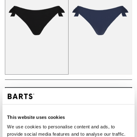
IN DEN WARENKORB
This website uses cookies
Bestellungen, die vor 12 Uhr MEZ (Montag bis
Freitag) bei uns eingehen, werden noch am selben
We use cookies to personalise content and ads, to
Tag versandt
provide social media features and to analyse our traffic.