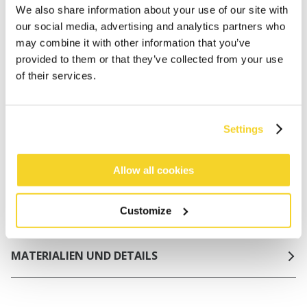
Kostenlose Lieferung für Bestellungen über 50€
We also share information about your use of our site with
innerhalb Deutschland
our social media, advertising and analytics partners who
30 Tage Rückgaberecht
may combine it with other information that you’ve
provided to them or that they’ve collected from your use
of their services.
BESCHREIBUNG
Kleines Bikinihöschen aus mattem Stoff
Settings
71% recyceltes Polyamid/Nylon
Seitliche Bänder; größenverstellbar
Allow all cookies
Regulär geschnittenes Bein
Freche Abdeckung des Gesäßes
Mix & Match mit Ihrem Lieblingsbikini von BARTS
Customize
MATERIALIEN UND DETAILS