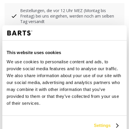
Bestellungen, die vor 12 Uhr MEZ (Montag bis
Freitag) bei uns eingehen, werden noch am selben
Tag versandt
Kostenlose Lieferung für Bestellungen über 50€
innerhalb Deutschland
30 Tage Rückgaberecht
This website uses cookies
We use cookies to personalise content and ads, to
BESCHREIBUNG
provide social media features and to analyse our traffic.
We also share information about your use of our site with
Handschuhe mit Touch-Spitzen
our social media, advertising and analytics partners who
Feinstrick
may combine it with other information that you’ve
Enge und elegante Passform
provided to them or that they’ve collected from your use
Dehnbar und weich
of their services.
MATERIALIEN UND DETAILS
Settings