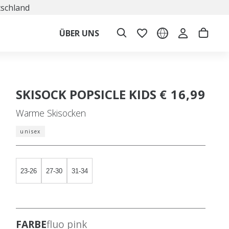
tschland
ÜBER UNS
SKISOCK POPSICLE KIDS
€ 16,99
Warme Skisocken
unisex
23-26
27-30
31-34
FARBE
fluo pink