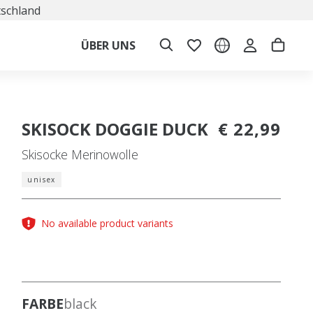
tschland
ÜBER UNS
SKISOCK DOGGIE DUCK
€ 22,99
Skisocke Merinowolle
unisex
No available product variants
FARBE
black