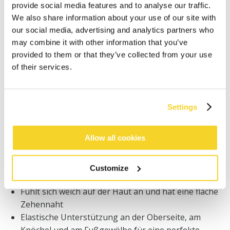
Bestellungen, die vor 12 Uhr MEZ (Montag bis
provide social media features and to analyse our traffic.
Freitag) bei uns eingehen, werden noch am selben
We also share information about your use of our site with
Tag versandt
our social media, advertising and analytics partners who
Kostenlose Lieferung für Bestellungen über 50€
may combine it with other information that you’ve
innerhalb Deutschland
provided to them or that they’ve collected from your use
30 Tage Rückgaberecht
of their services.
BESCHREIBUNG
Settings
Warme Skisocken für Kinder
Allow all cookies
22% Merinowolle
Die natürliche Wirkung der Merinowolle sorgt für
eine gute Wärmeregulierung und
Customize
Feuchtigkeitsaufnahme
Fühlt sich weich auf der Haut an und hat eine flache
Zehennaht
Elastische Unterstützung an der Oberseite, am