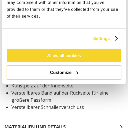
may combine it with other information that you’ve
provided to them or that they’ve collected from your use
Bestellungen, die vor 12 Uhr MEZ (Montag bis
Freitag) bei uns eingehen, werden noch am selben
of their services.
Tag versandt
Kostenlose Lieferung für Bestellungen über 50€
innerhalb Deutschland
Settings
30 Tage Rückgaberecht
Allow all cookies
BESCHREIBUNG
Customize
Bombermütze
Kunstpelz auf der Innenseite
Verstellbares Band auf der Rückseite für eine
größere Passform
Verstellbarer Schnallenverschluss
MATERIALIEN UND DETAILS