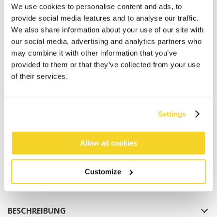
We use cookies to personalise content and ads, to
provide social media features and to analyse our traffic.
We also share information about your use of our site with
our social media, advertising and analytics partners who
may combine it with other information that you’ve
provided to them or that they’ve collected from your use
of their services.
IN DEN WARENKORB
Settings
Bestellungen, die vor 12 Uhr MEZ (Montag bis
Freitag) bei uns eingehen, werden noch am selben
Tag versandt
Allow all cookies
Kostenlose Lieferung für Bestellungen über 50€
innerhalb Deutschland
Customize
30 Tage Rückgaberecht
BESCHREIBUNG