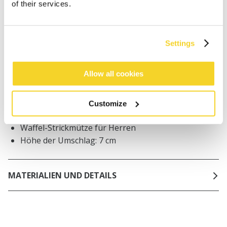
of their services.
Bestellungen, die vor 12 Uhr MEZ (Montag bis
Freitag) bei uns eingehen, werden noch am selben
Tag versandt
Kostenlose Lieferung für Bestellungen über 50€
Settings
innerhalb Deutschland
30 Tage Rückgaberecht
Allow all cookies
Customize
BESCHREIBUNG
Waffel-Strickmütze für Herren
Höhe der Umschlag: 7 cm
MATERIALIEN UND DETAILS