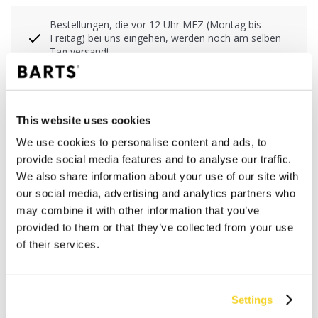
Bestellungen, die vor 12 Uhr MEZ (Montag bis
Freitag) bei uns eingehen, werden noch am selben
Tag versandt
Kostenlose Lieferung für Bestellungen über 50€
innerhalb Deutschland
30 Tage Rückgaberecht
This website uses cookies
We use cookies to personalise content and ads, to
provide social media features and to analyse our traffic.
BESCHREIBUNG
We also share information about your use of our site with
our social media, advertising and analytics partners who
Baskenmütze aus warmer Wollmischung
may combine it with other information that you’ve
90% Wolle
provided to them or that they’ve collected from your use
Kopfumfang 55-58 cm
of their services.
MATERIALIEN UND DETAILS
Settings