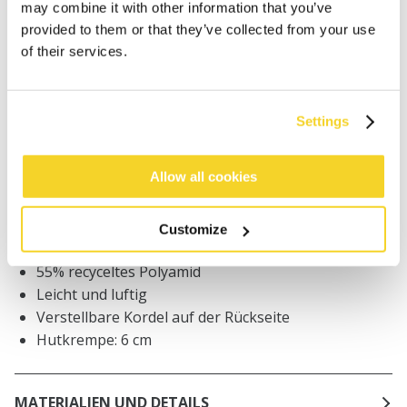
may combine it with other information that you’ve
provided to them or that they’ve collected from your use
Bestellungen, die vor 12 Uhr MEZ (Montag bis
Freitag) bei uns eingehen, werden noch am selben
of their services.
Tag versandt
Kostenlose Lieferung für Bestellungen über 50€
innerhalb Deutschland
Settings
30 Tage Rückgaberecht
Allow all cookies
BESCHREIBUNG
Customize
Sportlicher Unisex-Fischerhut
55% recyceltes Polyamid
Leicht und luftig
Verstellbare Kordel auf der Rückseite
Hutkrempe: 6 cm
MATERIALIEN UND DETAILS