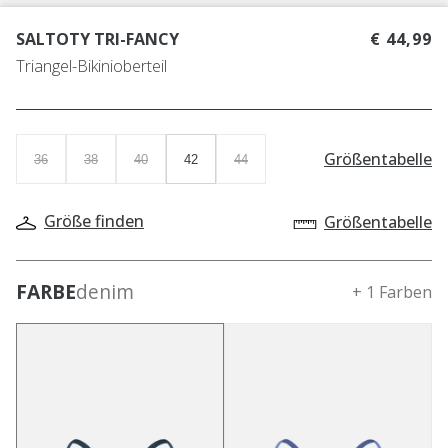
SALTOTY TRI-FANCY
€ 44,99
Triangel-Bikinioberteil
Größentabelle
36
38
40
42
44
Größe finden
Größentabelle
FARBE
denim
+ 1 Farben