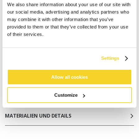
Kostenlose Lieferung für Bestellungen über 50€
We also share information about your use of our site with
innerhalb Deutschland
our social media, advertising and analytics partners who
30 Tage Rückgaberecht
may combine it with other information that you’ve
provided to them or that they’ve collected from your use
of their services.
BESCHREIBUNG
Bikini-Oberteil aus strukturiertem Stoff
Settings
91% recyceltes Polyester
Herausnehmbare Polsterung
Allow all cookies
Metallring zwischen den Körbchen
Träger von vorne nach hinten, können je nach
Passform gebunden werden
Customize
MATERIALIEN UND DETAILS