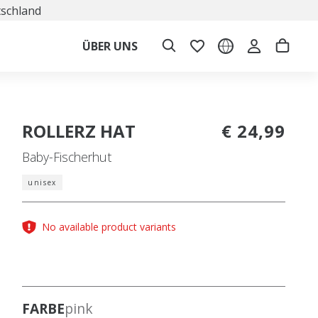
tschland
ÜBER UNS
ROLLERZ HAT
€ 24,99
Baby-Fischerhut
unisex
No available product variants
FARBE
pink