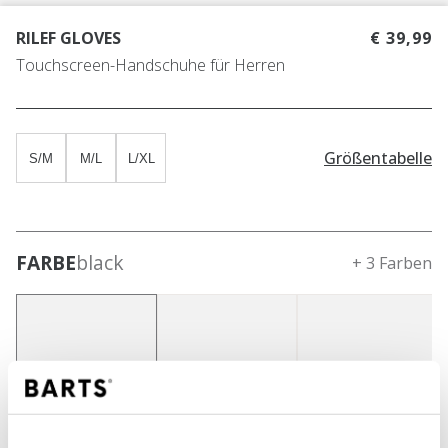
RILEF GLOVES
€ 39,99
Touchscreen-Handschuhe für Herren
Größentabelle
S/M
M/L
L/XL
FARBE
black
+ 3 Farben