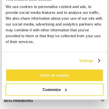
We use cookies to personalise content and ads, to
provide social media features and to analyse our traffic.
We also share information about your use of our site with
our social media, advertising and analytics partners who
may combine it with other information that you’ve
IN DEN WARENKORB
provided to them or that they’ve collected from your use
of their services.
Bestellungen, die vor 12 Uhr MEZ (Montag bis
Freitag) bei uns eingehen, werden noch am selben
Settings
Tag versandt
Kostenlose Lieferung für Bestellungen über 50€
innerhalb Deutschland
Allow all cookies
30 Tage Rückgaberecht
Customize
BESCHREIBUNG