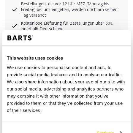
Bestellungen, die vor 12 Uhr MEZ (Montag bis
Freitag) bei uns eingehen, werden noch am selben
Tag versandt
Kostenlose Lieferung für Bestellungen über 50€
innerhalb Deutschland
30 Tage Rückgaberecht
This website uses cookies
BESCHREIBUNG
We use cookies to personalise content and ads, to
Maxi-Sommerkleid
provide social media features and to analyse our traffic.
We also share information about your use of our site with
100% Baumwolle
our social media, advertising and analytics partners who
Verstellbare Schultergurte
may combine it with other information that you’ve
Einheitsgröße: passt mit Größe 36 - Größe 42
provided to them or that they’ve collected from your use
Rückenlänge in der Mitte gemessen, exkl.
of their services.
Gummizug: 107 cm
MATERIALIEN UND DETAILS