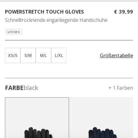
POWERSTRETCH TOUCH GLOVES
€ 39,99
Schnelltrocknende enganliegende Handschuhe
unisex
Größentabelle
XS/S
S/M
M/L
L/XL
FARBE
black
+ 1 Farben