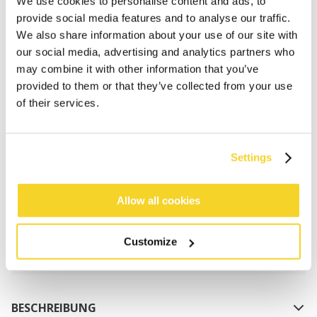
We use cookies to personalise content and ads, to
provide social media features and to analyse our traffic.
We also share information about your use of our site with
our social media, advertising and analytics partners who
may combine it with other information that you’ve
provided to them or that they’ve collected from your use
of their services.
IN DEN WARENKORB
Settings
Bestellungen, die vor 12 Uhr MEZ (Montag bis
Freitag) bei uns eingehen, werden noch am selben
Tag versandt
Allow all cookies
Kostenlose Lieferung für Bestellungen über 50€
innerhalb Deutschland
Customize
30 Tage Rückgaberecht
BESCHREIBUNG