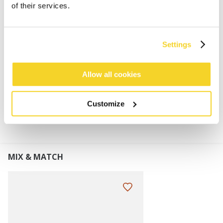
Weiche Damenmütze
of their services.
97% recyceltes Polyester
Elastische Mütze mit Rippenmuster
Höhe des Umschlags: 8 cm
Settings
Perfekt kombinierbar mit Owlet Scarf
Allow all cookies
MATERIALIEN UND DETAILS
Customize
MIX & MATCH