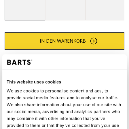
IN DEN WARENKORB
Bestellungen, die vor 12 Uhr MEZ (Montag bis
Freitag) bei uns eingehen, werden noch am selben
Tag versandt
Kostenlose Lieferung für Bestellungen über 50€
This website uses cookies
innerhalb Deutschland
We use cookies to personalise content and ads, to
30 Tage Rückgaberecht
provide social media features and to analyse our traffic.
We also share information about your use of our site with
our social media, advertising and analytics partners who
BESCHREIBUNG
may combine it with other information that you’ve
provided to them or that they’ve collected from your use