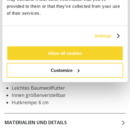
Bestellungen, die vor 12 Uhr MEZ (Montag bis
provided to them or that they’ve collected from your use
Freitag) bei uns eingehen, werden noch am selben
of their services.
Tag versandt
Kostenlose Lieferung für Bestellungen über 50€
innerhalb Deutschland
Settings
30 Tage Rückgaberecht
Allow all cookies
BESCHREIBUNG
Customize
Fischerhut aus Frottee
100% Baumwolle
Leichtes Baumwollfutter
Innen größenverstellbar
Hutkrempe: 6 cm
MATERIALIEN UND DETAILS