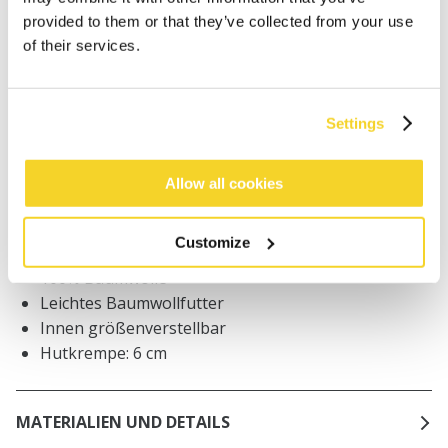
Bestellungen, die vor 12 Uhr MEZ (Montag bis
provided to them or that they’ve collected from your use
Freitag) bei uns eingehen, werden noch am selben
of their services.
Tag versandt
Kostenlose Lieferung für Bestellungen über 50€
innerhalb Deutschland
Settings
30 Tage Rückgaberecht
Allow all cookies
BESCHREIBUNG
Customize
Fischerhut aus Frottee
100% Baumwolle
Leichtes Baumwollfutter
Innen größenverstellbar
Hutkrempe: 6 cm
MATERIALIEN UND DETAILS