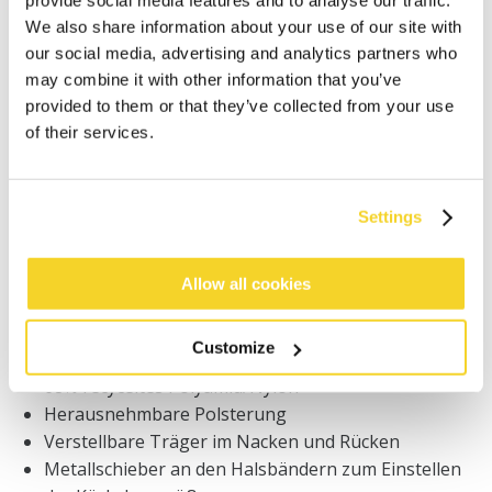
IN DEN WARENKORB
We also share information about your use of our site with
our social media, advertising and analytics partners who
may combine it with other information that you’ve
Bestellungen, die vor 12 Uhr MEZ (Montag bis
provided to them or that they’ve collected from your use
Freitag) bei uns eingehen, werden noch am selben
of their services.
Tag versandt
Kostenlose Lieferung für Bestellungen über 50€
innerhalb Deutschland
Settings
30 Tage Rückgaberecht
Allow all cookies
BESCHREIBUNG
Customize
Triangel-Bikini-Oberteil mit Blumenprint
68% recyceltes Polyamid/Nylon
Herausnehmbare Polsterung
Verstellbare Träger im Nacken und Rücken
Metallschieber an den Halsbändern zum Einstellen