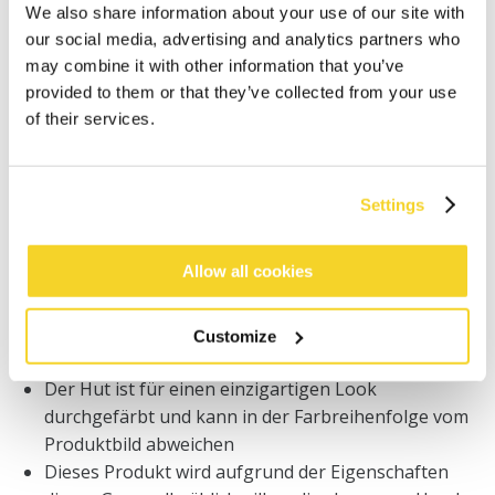
We also share information about your use of our site with
our social media, advertising and analytics partners who
Bestellungen, die vor 12 Uhr MEZ (Montag bis
Freitag) bei uns eingehen, werden noch am selben
may combine it with other information that you’ve
Tag versandt
provided to them or that they’ve collected from your use
Kostenlose Lieferung für Bestellungen über 50€
of their services.
innerhalb Deutschland
30 Tage Rückgaberecht
Settings
BESCHREIBUNG
Allow all cookies
Klassische BARTS Bommelmütze für Mädchen
Gefüttert mit einem warmen Teddy-Fleece-Band für
Customize
zusätzlichen Komfort
Der Hut ist für einen einzigartigen Look
durchgefärbt und kann in der Farbreihenfolge vom
Produktbild abweichen
Dieses Produkt wird aufgrund der Eigenschaften