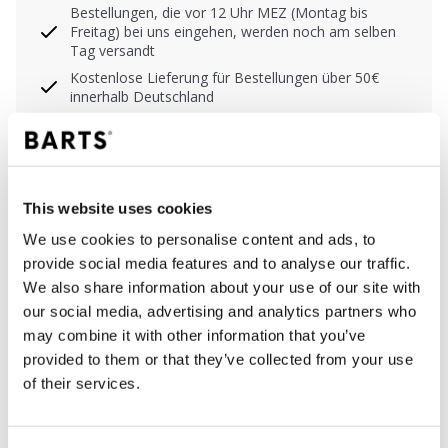
Bestellungen, die vor 12 Uhr MEZ (Montag bis
Freitag) bei uns eingehen, werden noch am selben
Tag versandt
Kostenlose Lieferung für Bestellungen über 50€
innerhalb Deutschland
30 Tage Rückgaberecht
This website uses cookies
BESCHREIBUNG
We use cookies to personalise content and ads, to
Farbe gestreifte Mütze Damen
provide social media features and to analyse our traffic.
58% recyceltes Polyester
We also share information about your use of our site with
Höhere Passform
our social media, advertising and analytics partners who
Weich und dehnbar
may combine it with other information that you’ve
Fleece-Futter am Stirnband für zusätzlichen
provided to them or that they’ve collected from your use
Komfort und Wärme
of their services.
Deckelhöhe: 7,5 cm