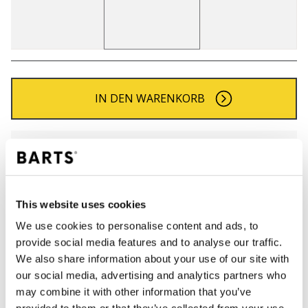
IN DEN WARENKORB
Bestellungen, die vor 12 Uhr MEZ (Montag bis
Freitag) bei uns eingehen, werden noch am selben
Tag versandt
Kostenlose Lieferung für Bestellungen über 50€
This website uses cookies
innerhalb Deutschland
We use cookies to personalise content and ads, to
30 Tage Rückgaberecht
provide social media features and to analyse our traffic.
We also share information about your use of our site with
our social media, advertising and analytics partners who
BESCHREIBUNG
may combine it with other information that you’ve