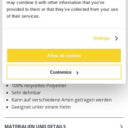
may combine it with other information that you’ve
provided to them or that they’ve collected from your use
Bestellungen, die vor 12 Uhr MEZ (Montag bis
Freitag) bei uns eingehen, werden noch am selben
of their services.
Tag versandt
Kostenlose Lieferung für Bestellungen über 50€
innerhalb Deutschland
Settings
30 Tage Rückgaberecht
Allow all cookies
BESCHREIBUNG
Customize
Unisex Multifunktionstuch mit Fleece unten
100% recyceltes Polyester
Sehr dehnbar
Kann auf verschiedene Arten getragen werden
Geeignet unter einem Helm
MATERIALIEN UND DETAILS