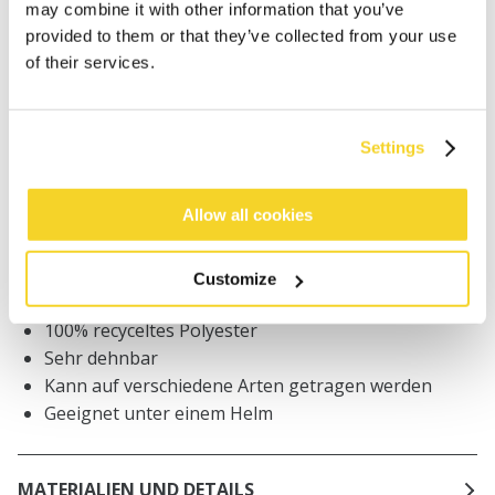
may combine it with other information that you’ve
provided to them or that they’ve collected from your use
Bestellungen, die vor 12 Uhr MEZ (Montag bis
Freitag) bei uns eingehen, werden noch am selben
of their services.
Tag versandt
Kostenlose Lieferung für Bestellungen über 50€
innerhalb Deutschland
Settings
30 Tage Rückgaberecht
Allow all cookies
BESCHREIBUNG
Customize
Unisex Multifunktionstuch
100% recyceltes Polyester
Sehr dehnbar
Kann auf verschiedene Arten getragen werden
Geeignet unter einem Helm
MATERIALIEN UND DETAILS