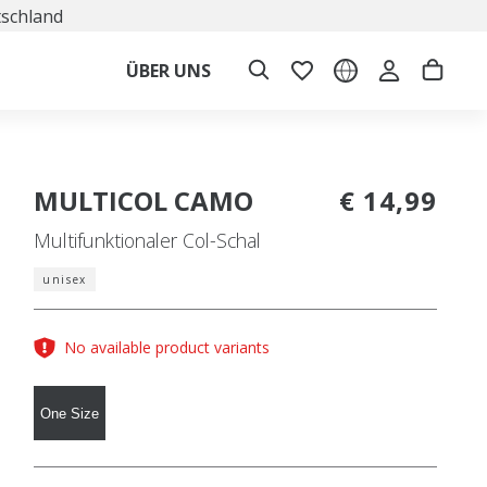
tschland
ÜBER UNS
MULTICOL CAMO
€ 14,99
Multifunktionaler Col-Schal
unisex
No available product variants
One Size