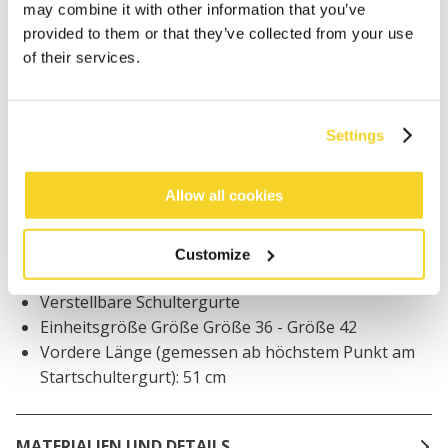
may combine it with other information that you’ve
Bestellungen, die vor 12 Uhr MEZ (Montag bis
Freitag) bei uns eingehen, werden noch am selben
provided to them or that they’ve collected from your use
Tag versandt
of their services.
Kostenlose Lieferung für Bestellungen über 50€
innerhalb Deutschland
30 Tage Rückgaberecht
Settings
Allow all cookies
BESCHREIBUNG
Weiches, doppellagiges Oberteil
Customize
100% Baumwolle
Verstellbare Schultergurte
Einheitsgröße Größe Größe 36 - Größe 42
Vordere Länge (gemessen ab höchstem Punkt am
Startschultergurt): 51 cm
MATERIALIEN UND DETAILS