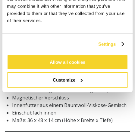
may combine it with other information that you’ve
Bestellungen, die vor 12 Uhr MEZ (Montag bis
provided to them or that they’ve collected from your use
Freitag) bei uns eingehen, werden noch am selben
of their services.
Tag versandt
Kostenlose Lieferung für Bestellungen über 50€
innerhalb Deutschland
Settings
30 Tage Rückgaberecht
Allow all cookies
BESCHREIBUNG
Customize
Große Einkaufstasche
50% Raffiastroh gemischt mit farbigem Papier
Magnetischer Verschluss
Innenfutter aus einem Baumwoll-Viskose-Gemisch
Einschubfach innen
Maße: 36 x 48 x 14 cm (Höhe x Breite x Tiefe)